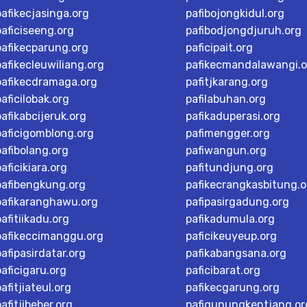
pafikecjasinga.org
pafibojongkidul.org
paficiseeng.org
pafibodjongdjuruh.org
pafikecparung.org
paficipait.org
pafikecleuwiliang.org
pafikecmandalawangi.o
pafikecdramaga.org
pafitjkarang.org
paficilobak.org
pafilabuhan.org
pafikabcijeruk.org
pafikaduperasi.org
paficigomblong.org
pafimengger.org
pafibolang.org
pafiwangun.org
paficikiara.org
pafitundjung.org
pafibengkung.org
pafikecrangkasbitung.o
pafikaranghawu.org
pafipasirgadung.org
pafitiikadu.org
pafikadumula.org
pafikeccimanggu.org
paficikeuyeup.org
pafipasirdatar.org
pafikabangsana.org
paficigaru.org
paficibarat.org
pafitjiateul.org
pafikecgarung.org
pafitjibeber.org
pafigunungkentjang.or