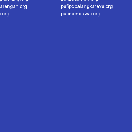
karangan.org
pafipdpalangkaraya.org
u.org
pafimendawai.org