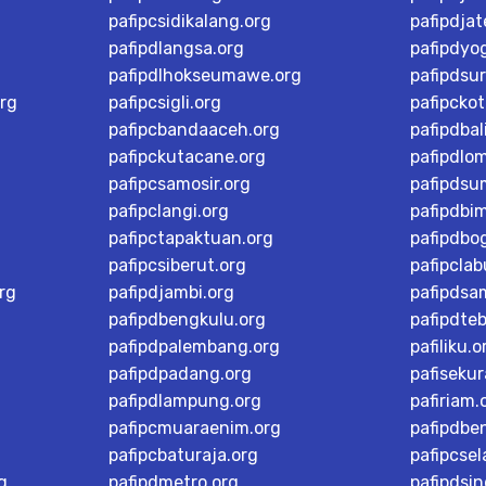
pafipcsidikalang.org
pafipdja
pafipdlangsa.org
pafipdyo
pafipdlhokseumawe.org
pafipdsu
rg
pafipcsigli.org
pafipcko
pafipcbandaaceh.org
pafipdbal
pafipckutacane.org
pafipdlo
pafipcsamosir.org
pafipdsu
pafipclangi.org
pafipdbi
pafipctapaktuan.org
pafipdbog
pafipcsiberut.org
pafipcla
rg
pafipdjambi.org
pafipdsa
pafipdbengkulu.org
pafipdteb
pafipdpalembang.org
pafiliku.o
pafipdpadang.org
pafisekur
pafipdlampung.org
pafiriam.
pafipcmuaraenim.org
pafipdbe
pafipcbaturaja.org
pafipcsel
g
pafipdmetro.org
pafipdsi