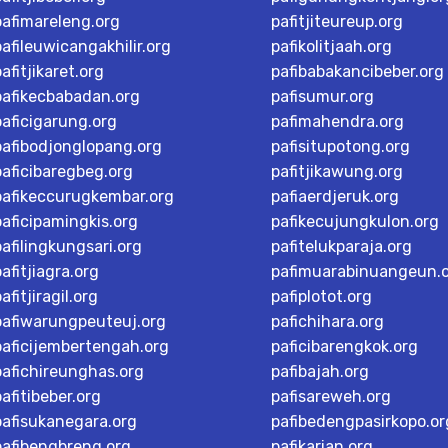
pafimareleng.org
pafitjiteureup.org
pafileuwicangakhilir.org
pafikolitjaah.org
pafitjikaret.org
pafibabakancibeber.org
pafikecbabadan.org
pafisumur.org
paficigarung.org
pafimahendra.org
pafibodjonglopang.org
pafisitupotong.org
paficibaregbeg.org
pafitjikawung.org
pafikeccurugkembar.org
pafiaerdjeruk.org
paficipamingkis.org
pafikecujungkulon.org
pafilingkungsari.org
pafitelukparaja.org
pafitjiagra.org
pafimuarabinuangeun.
afitjiragil.org
pafiplotot.org
pafiwarungpeuteuj.org
pafichihara.org
paficijembertengah.org
paficibarengkok.org
pafichireunghas.org
pafibajah.org
pafitibeber.org
pafisareweh.org
pafisukanegara.org
pafibedengpasirkopo.or
pafibengbreng.org
pafikarian.org