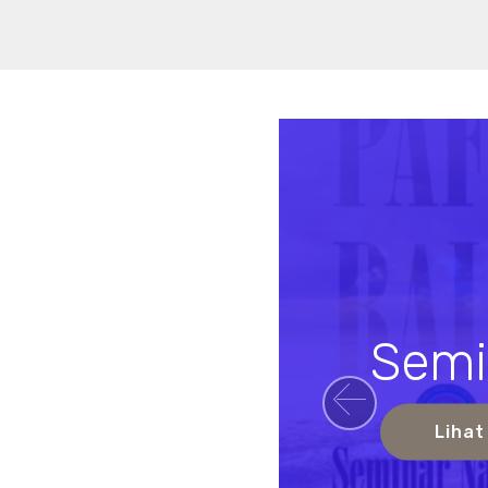
Semi
Previou
Lihat