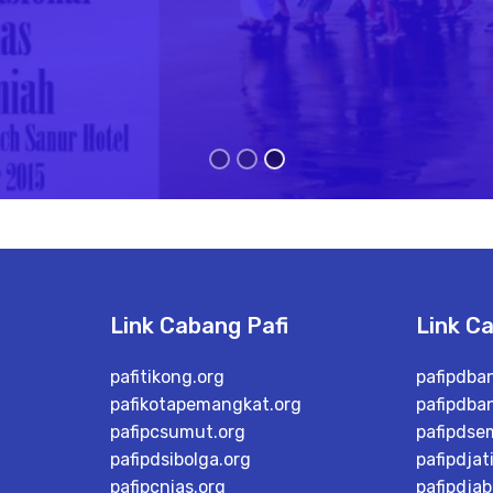
Link Cabang Pafi
Link C
pafitikong.org
pafipdba
pafikotapemangkat.org
pafipdba
pafipcsumut.org
pafipdse
pafipdsibolga.org
pafipdjat
pafipcnias.org
pafipdjab