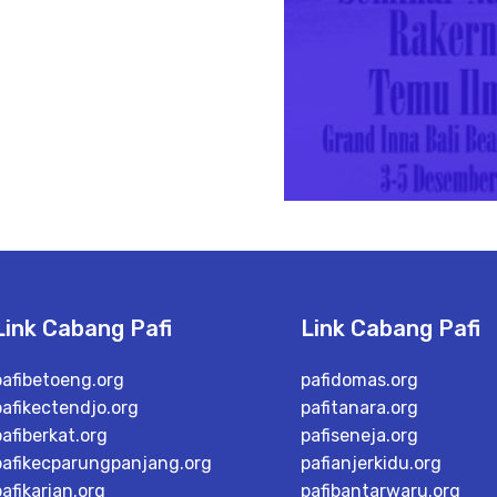
Link Cabang Pafi
Link Cabang Pafi
pafibetoeng.org
pafidomas.org
pafikectendjo.org
pafitanara.org
pafiberkat.org
pafiseneja.org
pafikecparungpanjang.org
pafianjerkidu.org
pafikarian.org
pafibantarwaru.org