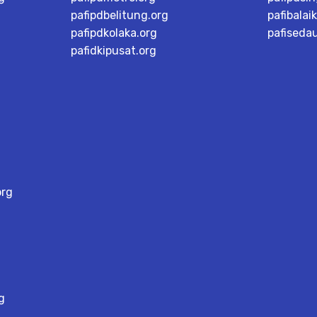
pafipdbelitung.org
pafibalai
pafipdkolaka.org
pafiseda
pafidkipusat.org
org
g