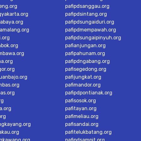
teng.org
pafipdsanggau.org
gyakarta.org
pafipdsintang.org
rabaya.org
pafipdsungaiduri.org
tamalang.org
pafipdmempawah.org
i.org
pafipdsungaipinyuh.org
mbok.org
pafianjungan.org
mbawa.org
pafipahunam.org
ma.org
pafipdngabang.org
or.org
pafisegedong.org
buanbajo.org
pafijungkat.org
mbas.org
pafimandor.org
as.org
pafipdpontianak.org
rg
pafisosok.org
a.org
pafitayan.org
org
pafimeliau.org
ngkayang.org
pafisandai.org
akau.org
pafitelukbatang.org
ngkawang.org
pafipdsampit.org