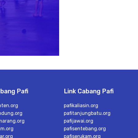
abang Pafi
Link Cabang Pafi
nten.org
pafikaliasin.org
ndung.org
pafitanjungbatu.org
marang.org
pafijawai.org
im.org
pafisentebang.org
ar.org
pafiserukam.org