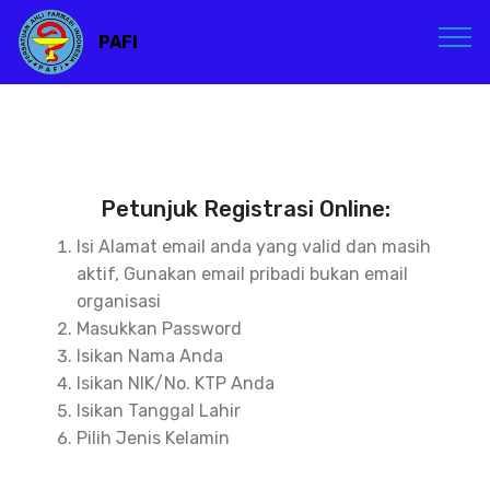
PAFI
Petunjuk Registrasi Online:
Isi Alamat email anda yang valid dan masih
aktif, Gunakan email pribadi bukan email
organisasi
Masukkan Password
Isikan Nama Anda
Isikan NIK/No. KTP Anda
Isikan Tanggal Lahir
Pilih Jenis Kelamin