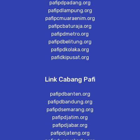
pafipdpadang.org
pafipdlampung.org
pafipcmuaraenim.org
pafipcbaturaja.org
pafipdmetro.org
pafipdbelitung.org
pafipdkolaka.org
pafidkipusat.org
Link Cabang Pafi
pafipdbanten.org
pafipdbandung.org
pafipdsemarang.org
pafipdjatim.org
pafipdjabar.org
pafipdjateng.org