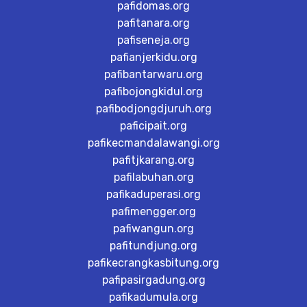
pafidomas.org
pafitanara.org
pafiseneja.org
pafianjerkidu.org
pafibantarwaru.org
pafibojongkidul.org
pafibodjongdjuruh.org
paficipait.org
pafikecmandalawangi.org
pafitjkarang.org
pafilabuhan.org
pafikaduperasi.org
pafimengger.org
pafiwangun.org
pafitundjung.org
pafikecrangkasbitung.org
pafipasirgadung.org
pafikadumula.org