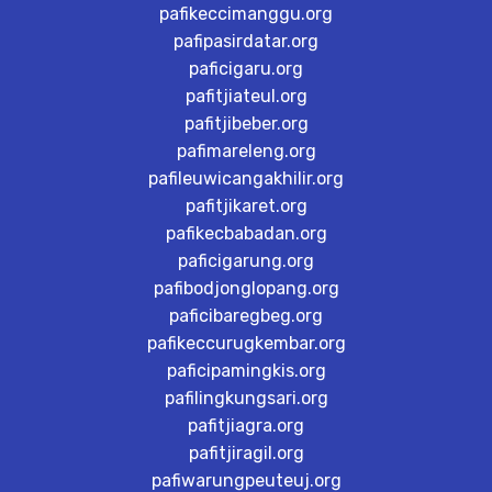
pafikeccimanggu.org
pafipasirdatar.org
paficigaru.org
pafitjiateul.org
pafitjibeber.org
pafimareleng.org
pafileuwicangakhilir.org
pafitjikaret.org
pafikecbabadan.org
paficigarung.org
pafibodjonglopang.org
paficibaregbeg.org
pafikeccurugkembar.org
paficipamingkis.org
pafilingkungsari.org
pafitjiagra.org
pafitjiragil.org
pafiwarungpeuteuj.org