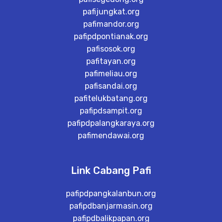
pafijungkat.org
pafimandor.org
pafipdpontianak.org
pafisosok.org
pafitayan.org
pafimeliau.org
pafisandai.org
pafitelukbatang.org
pafipdsampit.org
pafipdpalangkaraya.org
pafimendawai.org
Link Cabang Pafi
pafipdpangkalanbun.org
pafipdbanjarmasin.org
pafipdbalikpapan.org