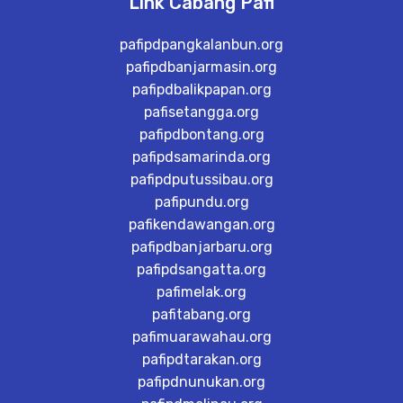
Link Cabang Pafi
pafipdpangkalanbun.org
pafipdbanjarmasin.org
pafipdbalikpapan.org
pafisetangga.org
pafipdbontang.org
pafipdsamarinda.org
pafipdputussibau.org
pafipundu.org
pafikendawangan.org
pafipdbanjarbaru.org
pafipdsangatta.org
pafimelak.org
pafitabang.org
pafimuarawahau.org
pafipdtarakan.org
pafipdnunukan.org