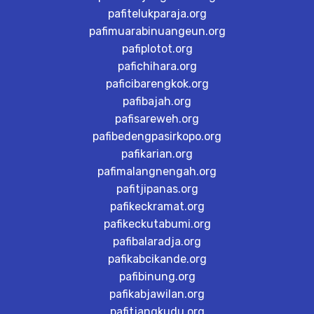
pafitelukparaja.org
pafimuarabinuangeun.org
pafiplotot.org
pafichihara.org
paficibarengkok.org
pafibajah.org
pafisareweh.org
pafibedengpasirkopo.org
pafikarian.org
pafimalangnengah.org
pafitjipanas.org
pafikeckramat.org
pafikeckutabumi.org
pafibalaradja.org
pafikabcikande.org
pafibinung.org
pafikabjawilan.org
pafitjangkudu.org