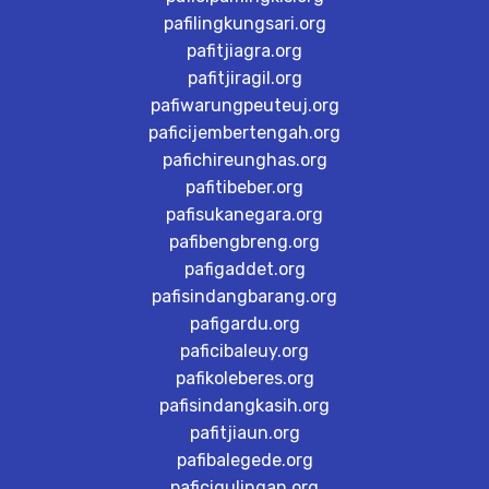
pafilingkungsari.org
pafitjiagra.org
pafitjiragil.org
pafiwarungpeuteuj.org
paficijembertengah.org
pafichireunghas.org
pafitibeber.org
pafisukanegara.org
pafibengbreng.org
pafigaddet.org
pafisindangbarang.org
pafigardu.org
paficibaleuy.org
pafikoleberes.org
pafisindangkasih.org
pafitjiaun.org
pafibalegede.org
paficigulingan.org