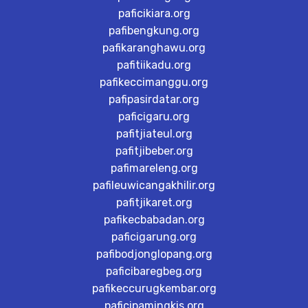
paficikiara.org
pafibengkung.org
pafikaranghawu.org
pafitiikadu.org
pafikeccimanggu.org
pafipasirdatar.org
paficigaru.org
pafitjiateul.org
pafitjibeber.org
pafimareleng.org
pafileuwicangakhilir.org
pafitjikaret.org
pafikecbabadan.org
paficigarung.org
pafibodjonglopang.org
paficibaregbeg.org
pafikeccurugkembar.org
paficipamingkis.org