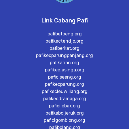
Link Cabang Pafi
pafibetoeng.org
pafikectendjo.org
pafiberkat.org
pafikecparungpanjang.org
pafikarian.org
pafikecjasinga.org
paficiseeng.org
pafikecparung.org
pafikecleuwiliang.org
pafikecdramaga.org
paficilobak.org
pafikabcijeruk.org
paficigomblong.org
pafibolang.org