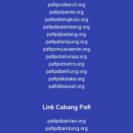
pafipcsiberut.org
pafipdjambi.org
pafipdbengkulu.org
pafipdpalembang.org
pafipdpadang.org
pafipdlampung.org
pafipcmuaraenim.org
pafipcbaturaja.org
pafipdmetro.org
pafipdbelitung.org
pafipdkolaka.org
pafidkipusat.org
Link Cabang Pafi
pafipdbanten.org
pafipdbandung.org