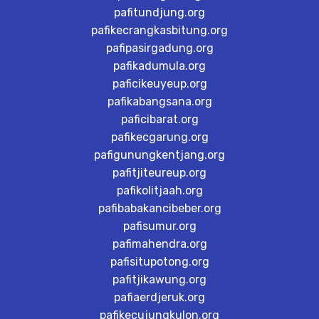
pafitundjung.org
pafikecrangkasbitung.org
pafipasirgadung.org
pafikadumula.org
paficikeuyeup.org
pafikabangsana.org
paficibarat.org
pafikecgarung.org
pafigunungkentjang.org
pafitjiteureup.org
pafikolitjaah.org
pafibabakancibeber.org
pafisumur.org
pafimahendra.org
pafisitupotong.org
pafitjikawung.org
pafiaerdjeruk.org
pafikecujungkulon.org