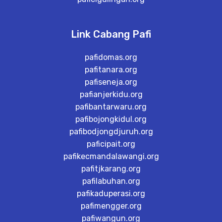
Link Cabang Pafi
pafidomas.org
pafitanara.org
pafiseneja.org
pafianjerkidu.org
pafibantarwaru.org
pafibojongkidul.org
pafibodjongdjuruh.org
paficipait.org
pafikecmandalawangi.org
pafitjkarang.org
pafilabuhan.org
pafikaduperasi.org
pafimengger.org
pafiwangun.org