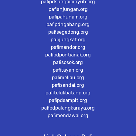
pafipdsungaipinyuh.org
pafianjungan.org
pafipahunam.org
pafipdngabang.org
pafisegedong.org
pafijungkat.org
pafimandor.org
pafipdpontianak.org
pafisosok.org
pafitayan.org
pafimeliau.org
pafisandai.org
pafitelukbatang.org
pafipdsampit.org
pafipdpalangkaraya.org
pafimendawai.org